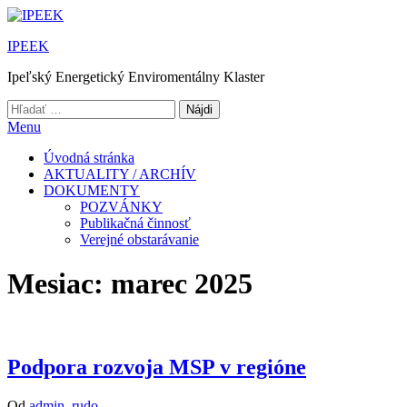
Preskočiť
na
IPEEK
obsah
Ipeľský Energetický Enviromentálny Klaster
Hľadať:
Menu
Úvodná stránka
AKTUALITY / ARCHÍV
DOKUMENTY
POZVÁNKY
Publikačná činnosť
Verejné obstarávanie
Mesiac:
marec 2025
Podpora rozvoja MSP v regióne
Od
admin_rudo