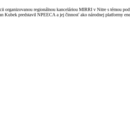
cii organizovanou regionálnou kanceláriou MIRRI v Nitre s témou podpo
an Kubek predstavil NPEECA a jej činnosť ako národnej platformy en