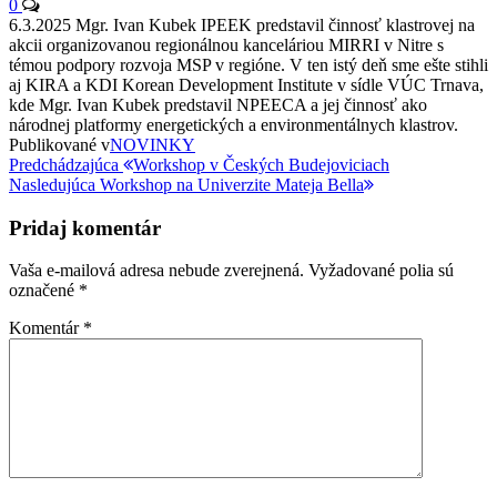
0
6.3.2025 Mgr. Ivan Kubek IPEEK predstavil činnosť klastrovej na
akcii organizovanou regionálnou kanceláriou MIRRI v Nitre s
témou podpory rozvoja MSP v regióne. V ten istý deň sme ešte stihli
aj KIRA a KDI Korean Development Institute v sídle VÚC Trnava,
kde Mgr. Ivan Kubek predstavil NPEECA a jej činnosť ako
národnej platformy energetických a environmentálnych klastrov.
Publikované v
NOVINKY
Navigácia
Predchádzajúci
Predchádzajúca
Workshop v Českých Budejoviciach
príspevok
Nasledujúci
Nasledujúca
Workshop na Univerzite Mateja Bella
v
príspevok
článku
Pridaj komentár
Vaša e-mailová adresa nebude zverejnená.
Vyžadované polia sú
označené
*
Komentár
*