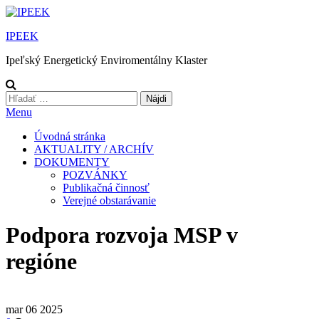
Preskočiť
na
IPEEK
obsah
Ipeľský Energetický Enviromentálny Klaster
Hľadať:
Menu
Úvodná stránka
AKTUALITY / ARCHÍV
DOKUMENTY
POZVÁNKY
Publikačná činnosť
Verejné obstarávanie
Podpora rozvoja MSP v
regióne
mar
06
2025