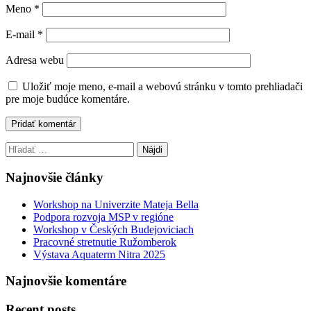
Meno
*
E-mail
*
Adresa webu
Uložiť moje meno, e-mail a webovú stránku v tomto prehliadači
pre moje budúce komentáre.
Hľadať:
Najnovšie články
Workshop na Univerzite Mateja Bella
Podpora rozvoja MSP v regióne
Workshop v Českých Budejoviciach
Pracovné stretnutie Ružomberok
Výstava Aquaterm Nitra 2025
Najnovšie komentáre
Recent posts