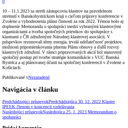
0
10 – 11.1.2023 sa stretli zástupcovia klastrov na pravidelnom
stretnutí v Banskobystrickom kraji s cieľom prípravy konferencie v
Zvolene a vyhodnotenia plánu činnosti za rok 2022. Témou bolo aj
doplnenie Memoranda o spolupráci medzi vybranými klastrovými
organizáciami a tvorba spoločných prienikov do spolupráce s
klastrami z ČR združenými Národnej klastrovej asociácii. V
príspevkov rezonovali témy energia, trvalá udržateľnosť projektov,
možnosti pripomienkovania plnenia Plánu obnovy a ďalší rozvoj
klastrových združení. V rámci pripravovaných akcií bol stanovený
spoločný postup pri tvorbe stratégie komunikácie s VUC Banská
Bystrica a aj plánovanej účasti na spoločnej konferencii v Zvolene a
Košiciach.
Publikované v
Nezaradené
Navigácia v článku
Predchádzajúci príspevok
Predchádzajúca
30. 12. 2022 Klaster
IPEEK členom v koncepcii vzdelávania
Nasledujúci príspevok
Nasledujúca
25. 1. 2023 Memorandum o
spolupráci
Pridaj komentár