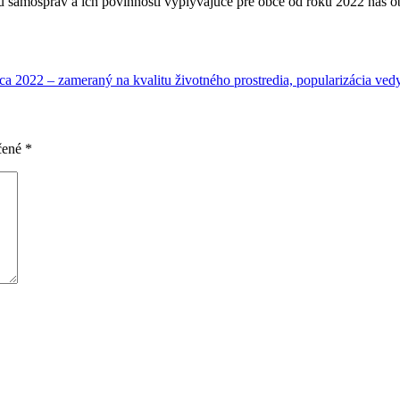
 samospráv a ich povinnosti vyplývajúce pre obce od roku 2022 nás ob
a 2022 – zameraný na kvalitu životného prostredia, popularizácia vedy
čené
*