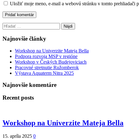
Uložiť moje meno, e-mail a webovú stránku v tomto prehliadači 
Hľadať:
Najnovšie články
Workshop na Univerzite Mateja Bella
Podpora rozvoja MSP v regióne
Workshop v Českých Budejoviciach
Pracovné stretnutie Ružomberok
Výstava Aquaterm Nitra 2025
Najnovšie komentáre
Recent posts
Workshop na Univerzite Mateja Bella
15. apríla 2025
0