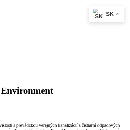
SK
– Environment
losti s prevádzkou verejných kanalizácií a čistiarní odpadových