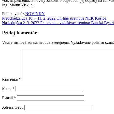
vôd, implementácia novely Zákona o odpadoch, jej dopady na funkciu
Ing. Martin Viskup.
Publikované v
NOVINKY
Navigácia
Predchádzajúci
Predchádzajúca
10. – 11. 2. 2022 On-line stretnutie NEK Košice
príspevok
Nasledujúci
Nasledujúca
2. 3. 2022 Pracovno – vzdelávací seminár Banská Bystric
v
príspevok
článku
Pridaj komentár
Vaša e-mailová adresa nebude zverejnená.
Vyžadované polia sú ozna
Komentár
*
Meno
*
E-mail
*
Adresa webu