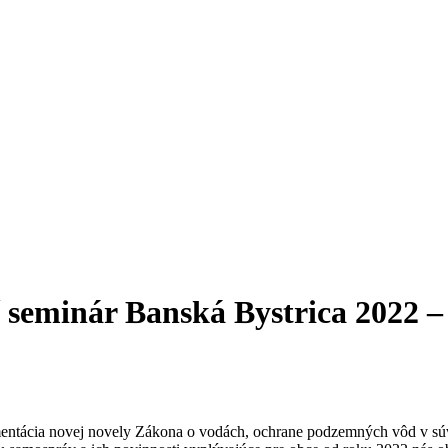
cí seminár Banská Bystrica 2022 
ntácia novej novely Zákona o vodách, ochrane podzemných vôd v súvis