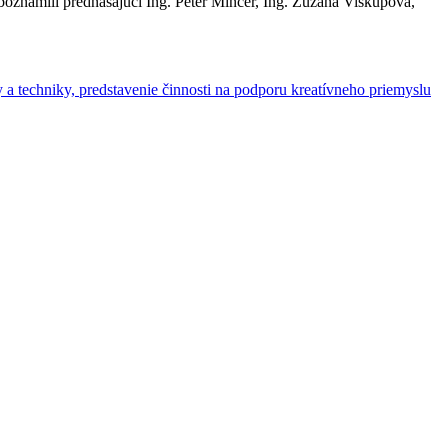
oznámili prednášajúci Ing. Peter Mincer, Ing. Zuzana Viskupová,
 a techniky, predstavenie činnosti na podporu kreatívneho priemyslu