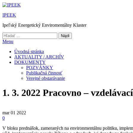
Preskočiť
na
IPEEK
obsah
Ipeľský Energetický Enviromentálny Klaster
Hľadať:
Menu
Úvodná stránka
AKTUALITY / ARCHÍV
DOKUMENTY
POZVÁNKY
Publikačná činnosť
Verejné obstarávanie
1. 3. 2022 Pracovno – vzdeláva
mar
01
2022
0
V bloku prednášok, zameraných na environmentálnu politiku, impleme